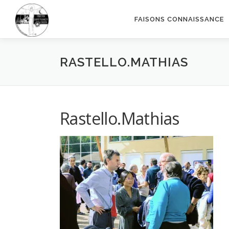
Aller
au
FAISONS CONNAISSANCE
contenu
RASTELLO.MATHIAS
Rastello.Mathias