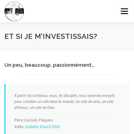
Aller
au
Menu
contenu
FAISONS CONNAISSANCE
GRANDIR DANS LA FOI
ET SI JE M’INVESTISSAIS?
CÉLÉBRER ET PRIER
SOLIDARITÉ
DONNER
Un peu, beaucoup, passionnément…
CONTACTEZ-NOUS
RECHERCHE
À partir du tombeau, nous, les disciples, nous sommes envoyés
pour combler un vide dans le monde. Un vide de sens, un vide
d’amour, un vide de Dieu.
Père Cassiel, Pâques
édito,
bulletin d’avril 2026