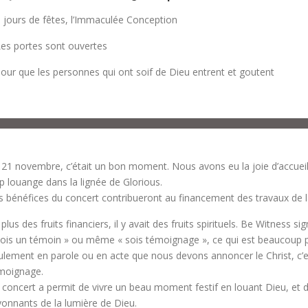
 jours de fêtes, l’Immaculée Conception
es portes sont ouvertes
our que les personnes qui ont soif de Dieu entrent et goutent
 21 novembre, c’était un bon moment. Nous avons eu la joie d’accueil
p louange dans la lignée de Glorious.
s bénéfices du concert contribueront au financement des travaux de l
plus des fruits financiers, il y avait des fruits spirituels. Be Witness sig
sois un témoin » ou même « sois témoignage », ce qui est beaucoup p
ulement en parole ou en acte que nous devons annoncer le Christ, c’es
moignage.
 concert a permit de vivre un beau moment festif en louant Dieu, et 
yonnants de la lumière de Dieu.