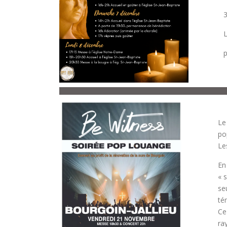
3
L
p
Le
po
Le
En 
« 
se
té
Ce
ra