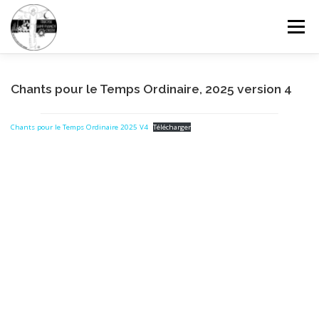
Aller
au
Menu
contenu
FAISONS CONNAISSANCE
GRANDIR DANS LA FOI
Chants pour le Temps Ordinaire, 2025 version 4
Chants pour le Temps Ordinaire 2025 V4
Télécharger
CÉLÉBRER ET PRIER
SOLIDARITÉ
DONNER
CONTACTEZ-NOUS
RECHERCHE