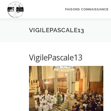
Aller
au
FAISONS CONNAISSANCE
contenu
VIGILEPASCALE13
VigilePascale13