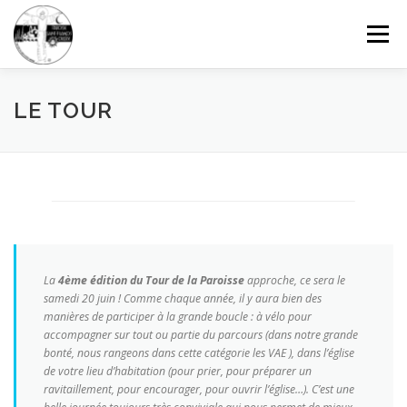
Aller
au
Menu
contenu
FAISONS CONNAISSANCE
GRANDIR DANS LA FOI
LE TOUR
CÉLÉBRER ET PRIER
SOLIDARITÉ
DONNER
CONTACTEZ-NOUS
RECHERCHE
La
4ème édition du Tour de la Paroisse
approche, ce sera le
samedi 20 juin ! Comme chaque année, il y aura bien des
manières de participer à la grande boucle : à vélo pour
accompagner sur tout ou partie du parcours (dans notre grande
bonté, nous rangeons dans cette catégorie les VAE ), dans l’église
de votre lieu d’habitation (pour prier, pour préparer un
ravitaillement, pour encourager, pour ouvrir l’église…). C’est une