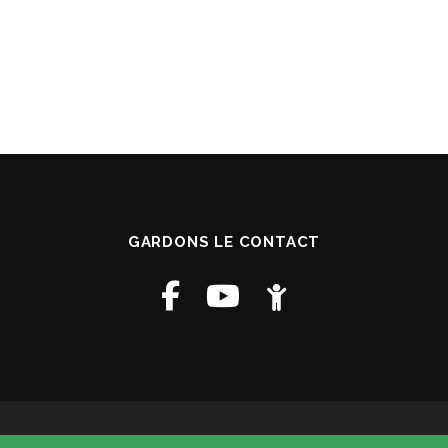
GARDONS LE CONTACT
Copyright © 2026 Paroisse St Francois D Assise
–
Mentions Légales