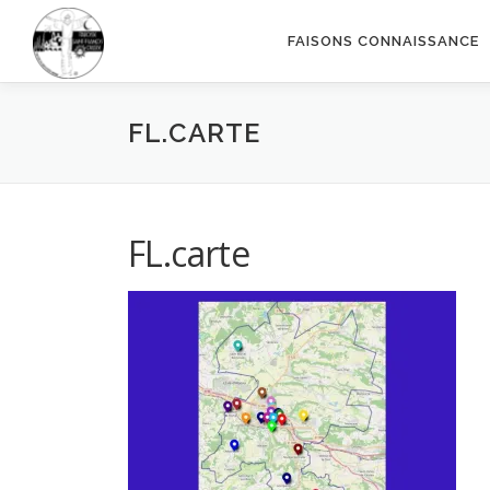
Aller
au
FAISONS CONNAISSANCE
contenu
FL.CARTE
FL.carte