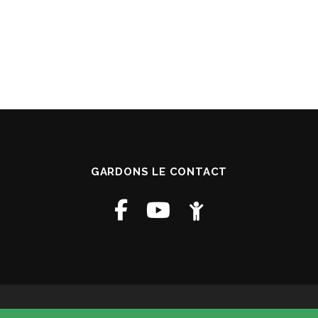
GARDONS LE CONTACT
Copyright © 2026 Paroisse St Francois D Assise
–
Mentions Légales