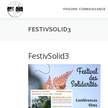
Aller
au
FAISONS CONNAISSANCE
contenu
FESTIVSOLID3
FestivSolid3