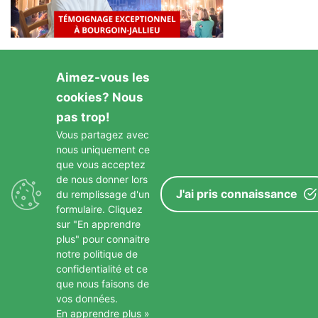
Aimez-vous les
cookies? Nous
pas trop!
Vous partagez avec
nous uniquement ce
GARDONS LE CONTACT
que vous acceptez
de nous donner lors
J'ai pris connaissance
du remplissage d'un
formulaire. Cliquez
sur "En apprendre
plus" pour connaitre
notre politique de
confidentialité et ce
que nous faisons de
Copyright © 2026 Paroisse St Francois D Assise
–
Mentions
vos données.
Légales
En apprendre plus »