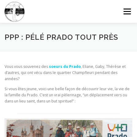
Aller
au
Menu
contenu
FAISONS CONNAISSANCE
GRANDIR DANS LA FOI
PPP : PÉLÉ PRADO TOUT PRÈS
CÉLÉBRER ET PRIER
SOLIDARITÉ
DONNER
Vous vous souvenez des
soeurs du Prado
, Eliane, Gaby, Thérèse et
d’autres, qui ont vécu dans le quartier Champfleuri pendant des
années?
CONTACTEZ-NOUS
RECHERCHE
Si vous êtes jeune, voici une belle façon de découvrir leur vie, la vie de
la famille du Prado. C’est un vrai pèlerinage, “un déplacement vers ou
dans un lieu saint, dans un but spirituel” :