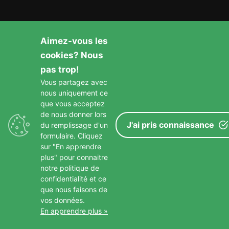
GARDONS LE CONTACT
Aimez-vous les
cookies? Nous
pas trop!
Vous partagez avec
nous uniquement ce
que vous acceptez
de nous donner lors
J'ai pris connaissance
du remplissage d'un
Copyright © 2026 Paroisse St Francois D Assise
–
Mentions
formulaire. Cliquez
Légales
sur "En apprendre
plus" pour connaitre
notre politique de
confidentialité et ce
que nous faisons de
vos données.
En apprendre plus »