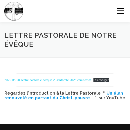
Aller
au
Menu
contenu
FAISONS CONNAISSANCE
GRANDIR DANS LA FOI
LETTRE PASTORALE DE NOTRE
ÉVÊQUE
CÉLÉBRER ET PRIER
SOLIDARITÉ
DONNER
CONTACTEZ-NOUS
RECHERCHE
2025 05 28 Lettre pastorale eveque 2 Pentecote 2025-compressé
Télécharger
Regardez l’introduction à la Lettre Pastorale
“
Un élan
renouvelé en partant du Christ-pauvre.
..”
sur YouTube