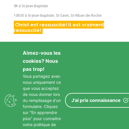
9h à St-Jean-Baptiste
10h30 à St-Jean-Baptiste, St-Savin, St-Alban-de-Roche
Christ est ressuscité! Il est vraiment
ressuscité!
Aimez-vous les
cookies? Nous
pas trop!
Vous partagez avec
nous uniquement ce
GARDONS LE CONTACT
que vous acceptez
de nous donner lors
J'ai pris connaissance
du remplissage d'un
formulaire. Cliquez
sur "En apprendre
plus" pour connaitre
notre politique de