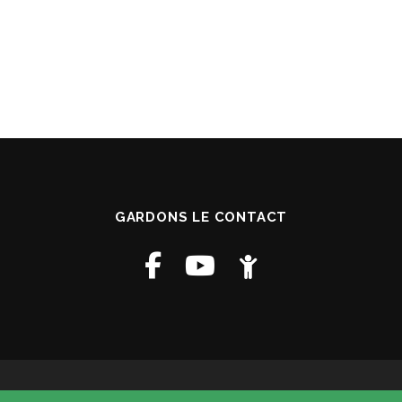
GARDONS LE CONTACT
Copyright © 2026 Paroisse St Francois D Assise
–
Mentions Légales