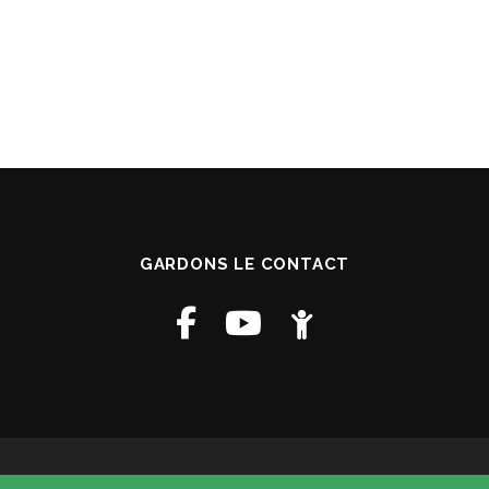
GARDONS LE CONTACT
Copyright © 2026 Paroisse St Francois D Assise
–
Mentions Légales