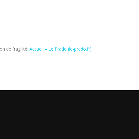
on de fragilité:
Accueil – Le Prado (le-prado.fr)